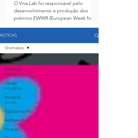
O Viva Lab foi responsável pelo
desenvolvimento e produção dos
prémios EWWR (European Week for
Waste Reduction) para a LIPOR, com o
tema...
NOTÍCIAS
Shemakes
Todos posts
Educação
Maker
Design
Industrial
Inovação
Social
FabConnectHer
BioMaker Lab
VivaLab