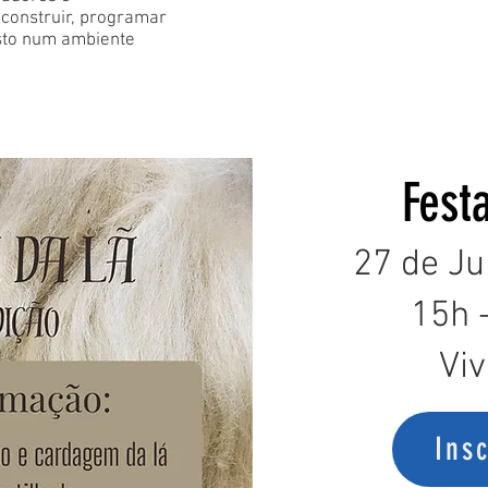
construir, programar
 isto num ambiente
Fest
27 de Ju
15h 
Vi
Ins