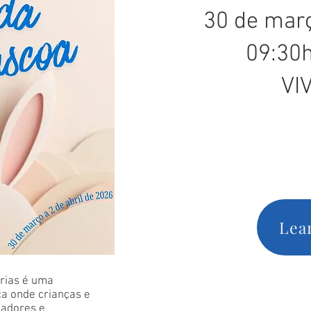
30 de març
09:30h
VI
Lea
rias é uma
ca onde crianças e
iadores e