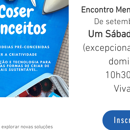
Encontro Men
De setem
Um Sábad
(excepcion
domi
10h30
Viv
Insc
 explorar novas soluções