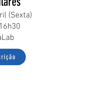
ulares
il (Sexta)
-16h30
aLab
crição