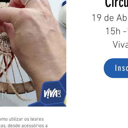
Circ
19 de Abr
15h 
Viv
Ins
mo utilizar os teares
cas, desde acessórios a