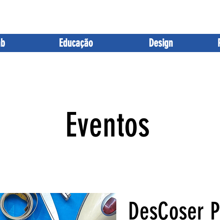
Sobre
Blog
Podcast
Ag
ab
Educação
Design
Eventos
DesCoser P