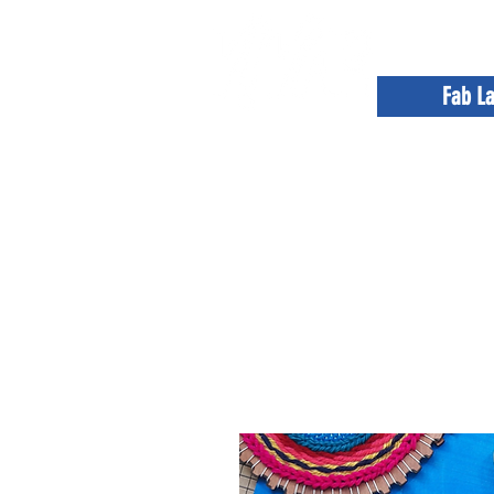
Fab L