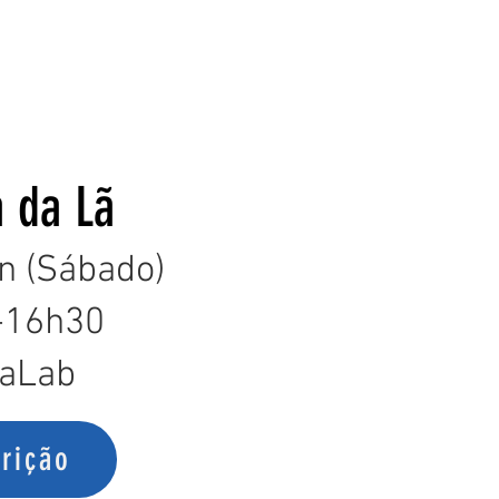
a da Lã
n (Sábado)
-16h30
vaLab
crição