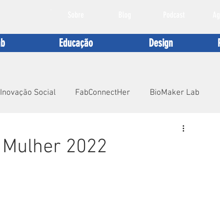
Sobre
Blog
Podcast
Ag
ab
Educação
Design
Inovação Social
FabConnectHer
BioMaker Lab
entabilidade
a Mulher 2022