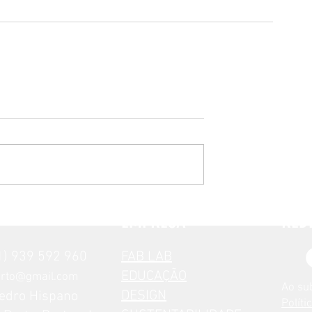
EMPRESA
RED
) 939 592 960
FAB LAB
EDUCAÇÃO
orto@gmail.com
Ao su
DESIGN
edro Hispano
Políti