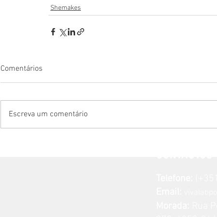
Shemakes
Comentários
Escreva um comentário
CONTACTOS
Telefone:
(+351
Email:
vivalabp
Morada:
Rua P