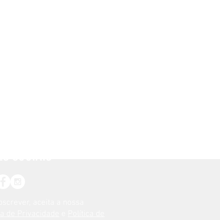
ES SOCIAIS
bscrever, aceita a nossa
ca de Privacidade
e
Política de