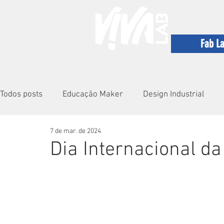
Fab L
Todos posts
Educação Maker
Design Industrial
7 de mar. de 2024
VivaLab
Precious Plastic
Shemakes
Sust
Dia Internacional d