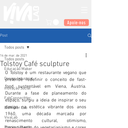
Apoie-nos
Post
Todos posts
14 de mar. de 2021
Todos posts
Tolstoy Café sculpture
Educação Maker
O Tolstoy é um restaurante vegano que 
Design Industrial
pretende redefinir o conceito de fast-
food sustentável em Viena, Áustria. 
Inovação Social
Durante a fase de planeamento do 
FabConnectHer
espaço, surgiu a ideia de inspirar o seu 
design na estética vibrante dos anos 
BioMaker Lab
1960, uma década marcada por 
VivaLab
renascimento cultural, otimismo, 
Precious Plastic
florescimento do vegetarianismo e cores 