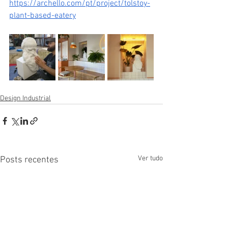
https://archello.com/pt/project/tolstoy-
plant-based-eatery
Design Industrial
Ver tudo
Posts recentes