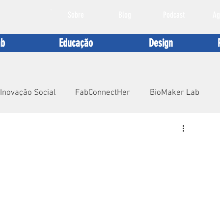
Sobre
Blog
Podcast
Ag
ab
Educação
Design
Inovação Social
FabConnectHer
BioMaker Lab
entabilidade