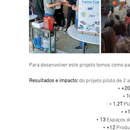
Para desenvolver este projeto temos como parc
Resultados e impacto:
 do projeto piloto de 
• 
+20
• 
1
• 
1.2T 
Pl
• 
+
• 
13 
Espaços d
• 
+12
 Produ