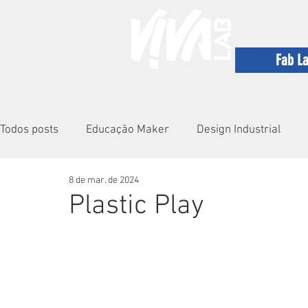
Fab L
Todos posts
Educação Maker
Design Industrial
8 de mar. de 2024
VivaLab
Precious Plastic
Shemakes
Sust
Plastic Play