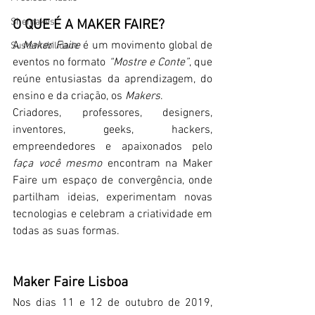
Shemakes
O QUE É A MAKER FAIRE?
A 
Maker Faire
 é um movimento global de 
Sustentabilidade
eventos no formato 
“Mostre e Conte”
, que 
reúne entusiastas da aprendizagem, do 
ensino e da criação, os 
Makers
.
Criadores, professores, designers, 
inventores, geeks, hackers, 
empreendedores e apaixonados pelo 
faça você mesmo
 encontram na Maker 
Faire um espaço de convergência, onde 
partilham ideias, experimentam novas 
tecnologias e celebram a criatividade em 
todas as suas formas.
Maker Faire Lisboa
Nos dias 11 e 12 de outubro de 2019, 