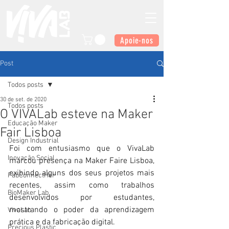
Apoie-nos
Post
Todos posts
30 de set. de 2020
Todos posts
O VIVALab esteve na Maker
Educação Maker
Fair Lisboa
Design Industrial
Foi com entusiasmo que o VivaLab 
Inovação Social
marcou presença na Maker Faire Lisboa, 
exibindo alguns dos seus projetos mais 
FabConnectHer
recentes, assim como trabalhos 
BioMaker Lab
desenvolvidos por estudantes, 
mostrando o poder da aprendizagem 
VivaLab
prática e da fabricação digital.
Precious Plastic