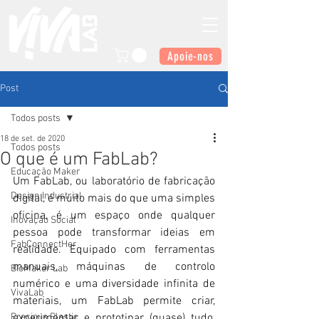
Apoie-nos
Post
Todos posts
18 de set. de 2020
Todos posts
O que é um FabLab?
Educação Maker
Um FabLab, ou laboratório de fabricação 
Design Industrial
digital, é muito mais do que uma simples 
oficina, é um espaço onde qualquer 
Inovação Social
pessoa pode transformar ideias em 
FabConnectHer
realidade. Equipado com ferramentas 
manuais, máquinas de controlo 
BioMaker Lab
numérico e uma diversidade infinita de 
VivaLab
materiais, um FabLab permite criar, 
Precious Plastic
experimentar e prototipar (quase) tudo, 