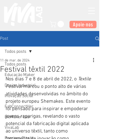
Apoie-nos
Post
Todos posts
11 de mar. de 2024
Todos posts
Festival têxtil 2022
Educação Maker
Nos dias 7 e 8 de abril de 2022, o 
Textile 
Design Industrial
Festival
 marcou o ponto alto de várias 
atividades desenvolvidas no âmbito do 
Inovação Social
projeto europeu Shemakes. Este evento 
FabConnectHer
foi pensado para inspirar e empoderar 
jovens raparigas, revelando o vasto 
BioMaker Lab
potencial da fabricação digital aplicada 
VivaLab
ao universo têxtil, tanto como 
Precious Plastic
ferramenta de inovação como 