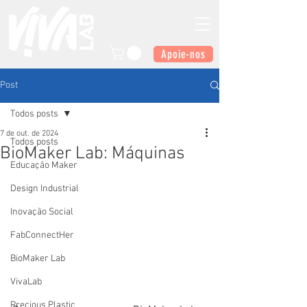
Apoie-nos
Post
Todos posts
7 de out. de 2024
Todos posts
BioMaker Lab: Máquinas
Educação Maker
Design Industrial
Inovação Social
FabConnectHer
BioMaker Lab
VivaLab
Precious Plastic