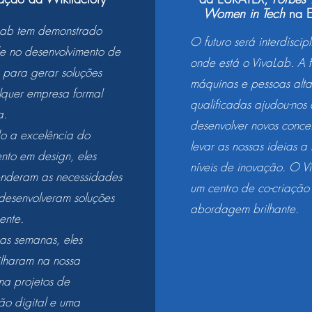
Women in Tech
na 
Lab tem demonstrado
O futuro será interdiscipl
e no desenvolvimento de
onde está o VivaLab. A 
 para gerar soluções
máquinas e pessoas alt
quer empresa formal
qualificadas ajudou-nos
a.
desenvolver novos concei
o a excelência do
levar as nossas ideias a
to em design, eles
níveis de inovação. O V
nderam as necessidades
um centro de co-criaçã
 desenvolveram soluções
abordagem brilhante.
ente.
as semanas, eles
lharam na nossa
ma projetos de
ão digital e uma