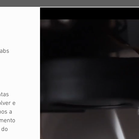
Labs
ntas
lver e
mos a
imento
 do