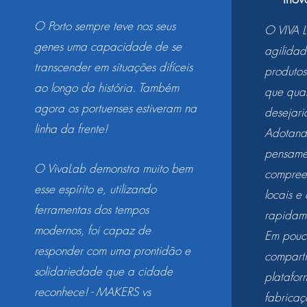
O Porto sempre teve nos seus
O VIVA 
genes uma capacidade de se
agilidad
transcender em situações difíceis
produtos
ao longo da história. Também
que qual
agora os portuenses estiveram na
desejari
linha da frente!
Adotand
pensamen
O VivaLab demonstra muito bem
compree
esse espírito e, utilizando
locais e
ferramentas dos tempos
rapidam
modernos, foi capaz de
Em pouc
responder com uma prontidão e
comparti
solidariedade que a cidade
platafor
reconhece! - MAKERS vs
fabricaç