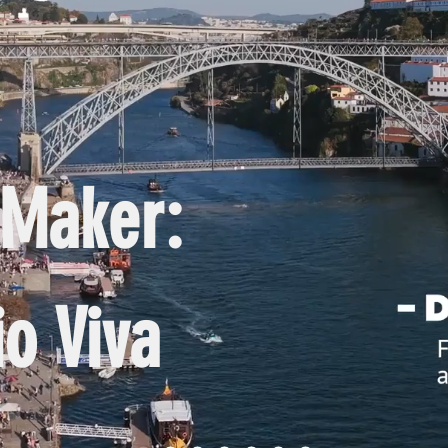
 Maker:
io Viva