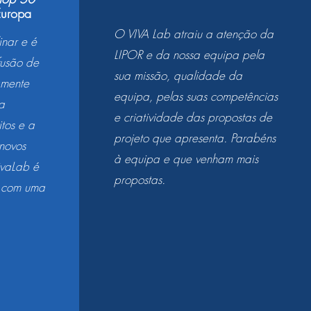
Europa
O VIVA Lab atraiu a atenção da
inar e é
LIPOR e da nossa equipa pela
fusão de
sua missão, qualidade da
amente
equipa, pelas suas competências
 a
e criatividade das propostas de
tos e a
projeto que apresenta. Parabéns
 novos
à equipa e que venham mais
ivaLab é
propostas.
o com uma