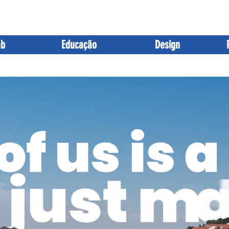
Sobre
Blog
Podcast
Ag
ab
Educação
Design