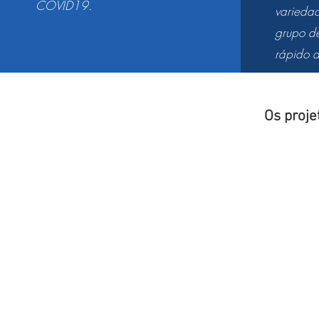
COVID19.
varieda
grupo de
rápido d
Os proje