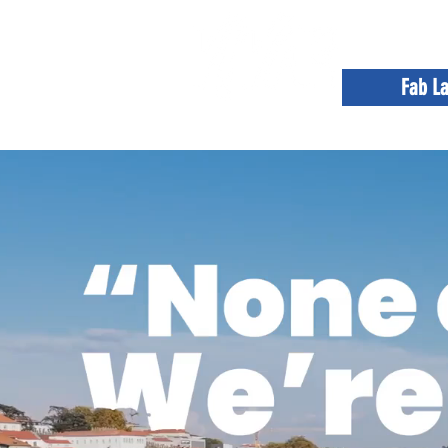
Fab L