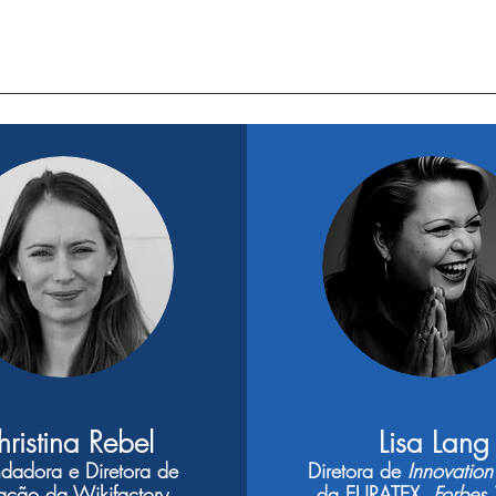
ristina Rebel
Lisa Lang
dadora e Diretora de
Diretora de
Innovation
ação da Wikifactory
da EURATEX,
Forbes