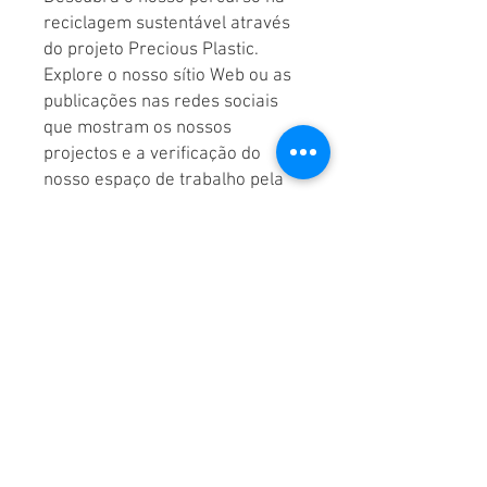
reciclagem sustentável através
do projeto Precious Plastic.
Explore o nosso sítio Web ou as
publicações nas redes sociais
que mostram os nossos
projectos e a verificação do
nosso espaço de trabalho pela
sede do Precious Plastic:
Precious Plastic VIVA Lab mais
informações
Vídeo do Youtube do Precious
Plastic HQ
Verificação da sede do Precious
Plastic
VIVA Lab Instagram