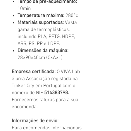
Tempo de pré-aquecimento:
10min
Temperatura máxima:
280°c
Materiais suportados:
Vasta
gama de termoplásticos,
incluindo PLA, PETG, HDPE,
ABS, PS, PP e LDPE.
Dimensões da máquina:
28×90×40cm (C×A×L)
Empresa certificada:
O VIVA Lab
é uma Associação registada na
Tinker City em Portugal com o
número de NIF
514383798.
Fornecemos faturas para a sua
encomenda.
Informações de envio:
Para encomendas internacionais