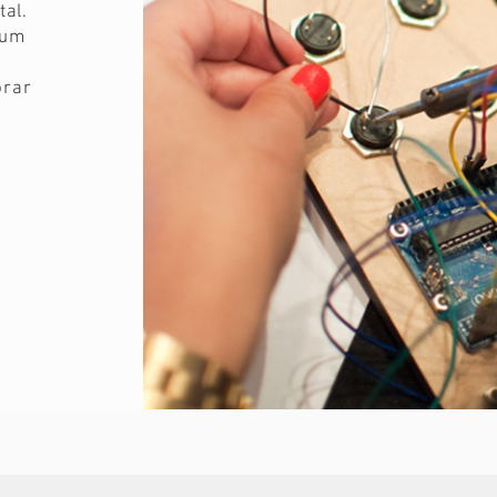
tal.
 um
orar