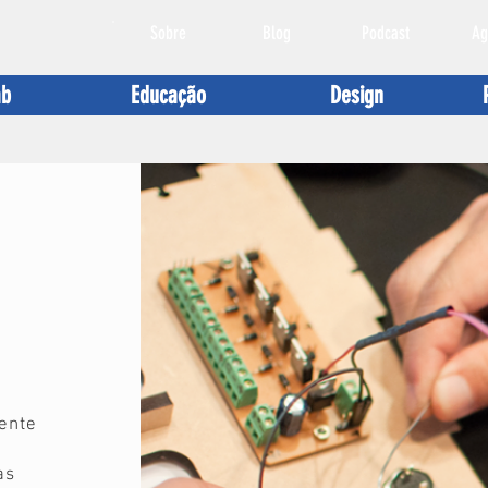
Sobre
Blog
Podcast
Ag
ab
Educação
Design
ente
as