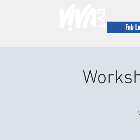
Fab L
Worksh