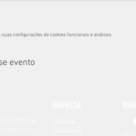
 suas configurações de cookies funcionais e análises.
se evento
EMPRESA
RED
) 939 592 960
FAB LAB
EDUCAÇÃO
orto@gmail.com
Ao su