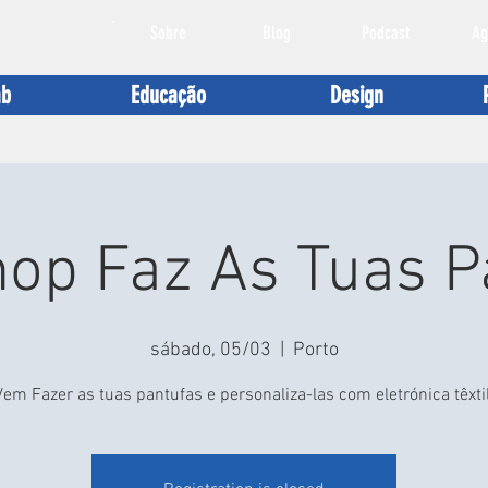
Sobre
Blog
Podcast
Ag
ab
Educação
Design
op Faz As Tuas P
sábado, 05/03
  |  
Porto
Vem Fazer as tuas pantufas e personaliza-las com eletrónica têxtil