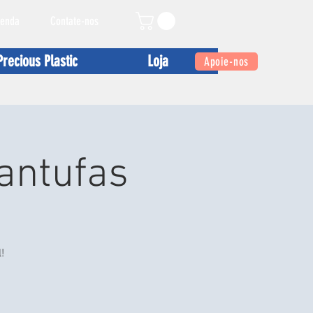
enda
Contate-nos
Precious Plastic
Loja
Apoie-nos
antufas
!