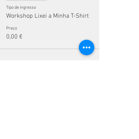
Tipo de ingresso
Workshop Lixei a Minha T-Shirt
Preço
0,00 €
Compartilhe esse evento
CONTACTOS
Telefone:
(+351)
939 592 960
Email:
vivalabporto@gmail.com