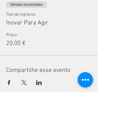
Vendas encerradas
Tipo de ingresso
Inovar Para Agir
Preço
20,00 €
Compartilhe esse evento
CONTACTOS
Telefone:
(+351)
939 592 960
Email:
vivalabporto@gmail.com
Morada:
Rua Pedro Hispano 972,
4250-364
Porto, Portugal