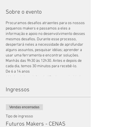
Sobre o evento
Procuramos desafios atraentes para os nossos
pequenos makers e passamos a eles a
informação e apoio no desenvolvimento desses
mesmos desafios. Durante esse processo,
despertará neles a necessidade de aprofundar
alguns assuntos, pesquisar idéias; aprender a
usar uma ferramenta e encontrar soluções.
Manhãs das
9h30
às
12h30.
Antes e depois de
cada dia, temos 30 minutos para recebê-lo.
De
6 a 14 anos
* Limite de inscrições de 10 crianças devido às
políticas covid-19.
Ingressos
Vendas encerradas
Tipo de ingresso
Futuros Makers - CENAS