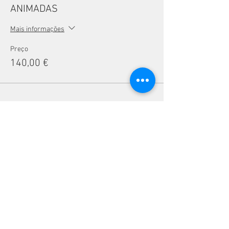
ANIMADAS
Mais informações
Preço
140,00 €
Compartilhe esse evento
CONTACTOS
Telefone:
(+351)
939 592 960
Email:
vivalabporto@gmail.com