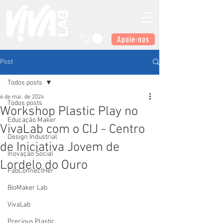
Apoie-nos
Post
Todos posts
6 de mai. de 2024
Todos posts
Workshop Plastic Play no
Educação Maker
VivaLab com o CIJ - Centro
Design Industrial
de Iniciativa Jovem de
Inovação Social
Lordelo do Ouro
FabConnectHer
BioMaker Lab
VivaLab
Precious Plastic