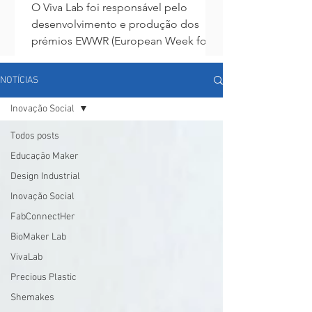
O Viva Lab foi responsável pelo
desenvolvimento e produção dos
prémios EWWR (European Week for
Waste Reduction) para a LIPOR, com o
tema...
NOTÍCIAS
Inovação Social
Todos posts
Educação Maker
Design Industrial
Inovação Social
FabConnectHer
BioMaker Lab
VivaLab
Precious Plastic
Shemakes